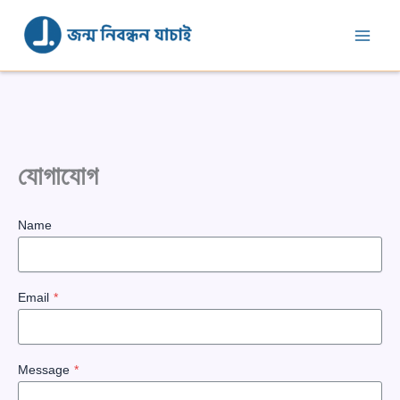
Skip
to
content
যোগাযোগ
Name
Email
*
Message
*